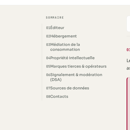
SOMMAIRE
Éditeur
01
Hébergement
02
Médiation de la
03
consommation
0
Propriété intellectuelle
04
L
Marques tierces & opérateurs
05
a
Signalement & modération
06
(DSA)
Sources de données
07
Contacts
08