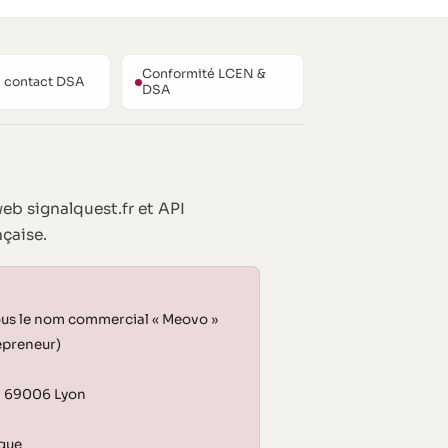
Conformité LCEN &
e contact DSA
DSA
eb signalquest.fr et API
nçaise.
ous le nom commercial « Meovo »
epreneur)
, 69006 Lyon
que