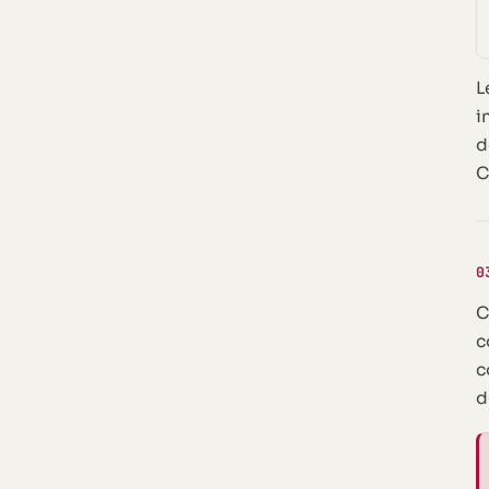
L
i
d
C
0
C
c
c
d