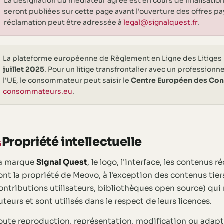
La désignation du médiateur agréé est en cours de finalisati
seront publiées sur cette page avant l'ouverture des offres pay
réclamation peut être adressée à
legal@signalquest.fr
.
La plateforme européenne de Règlement en Ligne des Litiges 
juillet 2025
. Pour un litige transfrontalier avec un professionn
l'UE, le consommateur peut saisir le
Centre Européen des Co
consommateurs.eu
.
Propriété intellectuelle
4
a marque
Signal Quest
, le logo, l'interface, les contenus 
ont la propriété de Meovo, à l'exception des contenus tie
ontributions utilisateurs, bibliothèques open source) qui r
uteurs et sont utilisés dans le respect de leurs licences.
oute reproduction, représentation, modification ou adaptat