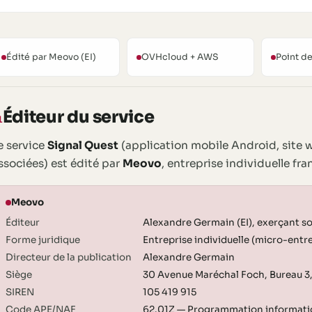
Édité par Meovo (EI)
OVHcloud + AWS
Point d
Éditeur du service
1
e service
Signal Quest
(application mobile Android, site w
ssociées) est édité par
Meovo
, entreprise individuelle fra
Meovo
Éditeur
Alexandre Germain (EI), exerçant s
Forme juridique
Entreprise individuelle (micro-entr
Directeur de la publication
Alexandre Germain
Siège
30 Avenue Maréchal Foch, Bureau 3
SIREN
105 419 915
Code APE/NAF
62.01Z — Programmation informati