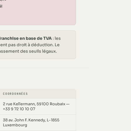
GI
franchise en base de TVA
: les
nent pas droit à déduction. Le
assement des seuils légaux.
COORDONNÉES
2 rue Kellermann, 59100 Roubaix —
+33 9 72 10 10 07
38 av. John F. Kennedy, L-1855
Luxembourg