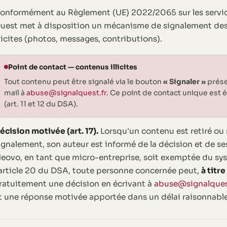
onformément au Règlement (UE) 2022/2065 sur les servic
uest met à disposition un mécanisme de signalement des
llicites (photos, messages, contributions).
Point de contact — contenus illicites
Tout contenu peut être signalé via le bouton
« Signaler »
prése
mail à
abuse@signalquest.fr
. Ce point de contact unique est 
(art. 11 et 12 du DSA).
écision motivée (art. 17).
Lorsqu'un contenu est retiré ou r
ignalement, son auteur est informé de la décision et de se
eovo, en tant que micro-entreprise, soit exemptée du sy
'article 20 du DSA, toute personne concernée peut,
à titr
ratuitement une décision en écrivant à
abuse@signalques
t une réponse motivée apportée dans un délai raisonnable