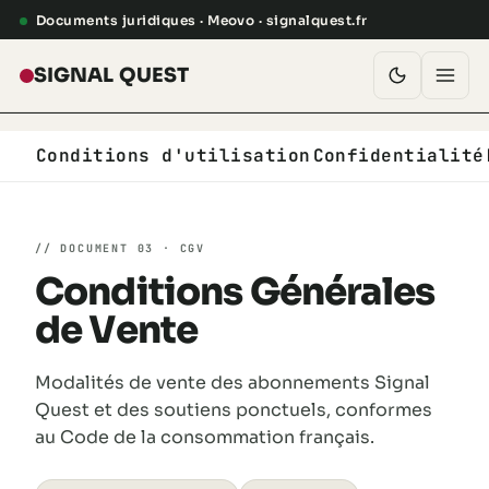
Aller au contenu
Documents juridiques · Meovo · signalquest.fr
SIGNAL QUEST
Carte
Conditions d'utilisation
Confidentialité
Statistiques
// DOCUMENT 03 · CGV
Soutenir
Conditions Générales
API
de Vente
Modalités de vente des abonnements Signal
Se connecter
Quest et des soutiens ponctuels, conformes
au Code de la consommation français.
Ouvrir la carte