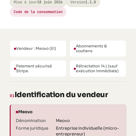
Télécharger l’app
Mise à jour
18 juin 2026
Version
1.1.0
Code de la consommation
Abonnements &
Vendeur : Meovo (EI)
soutiens
Paiement sécurisé
Rétractation 14 j (sauf
Stripe
exécution immédiate)
Identification du vendeur
01
Meovo
Dénomination
Meovo
Forme juridique
Entreprise individuelle (micro-
entrepreneur)