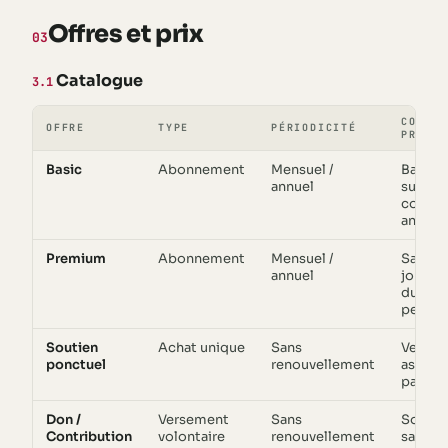
Offres et prix
03
Catalogue
3.1
CONTEN
OFFRE
TYPE
PÉRIODICITÉ
PRINCI
Basic
Abonnement
Mensuel /
Badge
annuel
suppor
confort
antici
Premium
Abonnement
Mensuel /
Sauveg
annuel
journal
durée 
person
Soutien
Achat unique
Sans
Verse
ponctuel
renouvellement
associé
palier
Don /
Versement
Sans
Soutien
Contribution
volontaire
renouvellement
sans