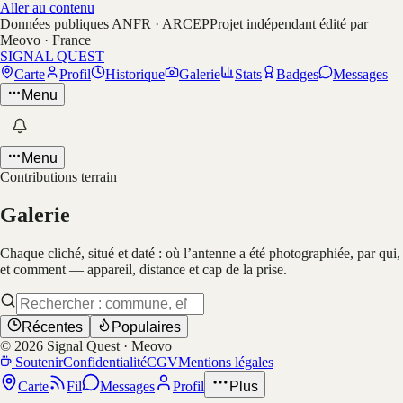
Aller au contenu
Données publiques ANFR · ARCEP
Projet indépendant édité par
Meovo · France
SIGNAL QUEST
Carte
Profil
Historique
Galerie
Stats
Badges
Messages
Menu
Menu
Contributions terrain
Galerie
Chaque cliché, situé et daté : où l’antenne a été photographiée, par qui,
et comment — appareil, distance et cap de la prise.
Récentes
Populaires
©
2026
Signal Quest · Meovo
Soutenir
Confidentialité
CGV
Mentions légales
Carte
Fil
Messages
Profil
Plus