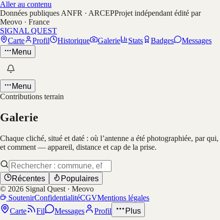
Aller au contenu
Données publiques ANFR · ARCEP
Projet indépendant édité par
Meovo · France
SIGNAL QUEST
Carte
Profil
Historique
Galerie
Stats
Badges
Messages
Menu
Menu
Contributions terrain
Galerie
Chaque cliché, situé et daté : où l’antenne a été photographiée, par qui,
et comment — appareil, distance et cap de la prise.
Récentes
Populaires
©
2026
Signal Quest · Meovo
Soutenir
Confidentialité
CGV
Mentions légales
Carte
Fil
Messages
Profil
Plus