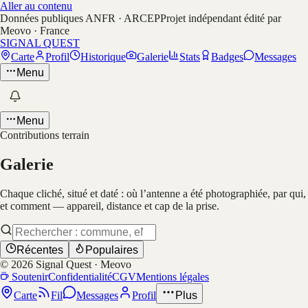
Aller au contenu
Données publiques ANFR · ARCEP
Projet indépendant édité par
Meovo · France
SIGNAL QUEST
Carte
Profil
Historique
Galerie
Stats
Badges
Messages
Menu
Menu
Contributions terrain
Galerie
Chaque cliché, situé et daté : où l’antenne a été photographiée, par qui,
et comment — appareil, distance et cap de la prise.
Récentes
Populaires
©
2026
Signal Quest · Meovo
Soutenir
Confidentialité
CGV
Mentions légales
Carte
Fil
Messages
Profil
Plus