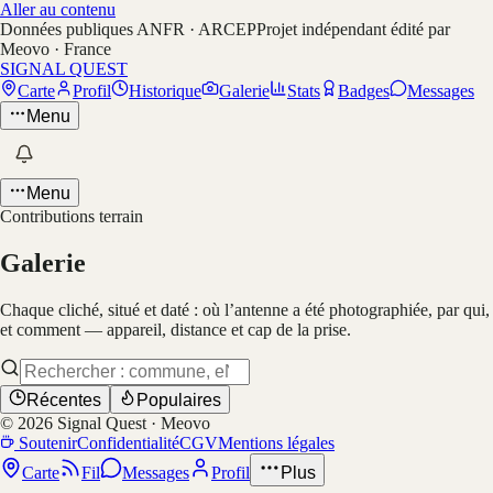
Aller au contenu
Données publiques ANFR · ARCEP
Projet indépendant édité par
Meovo · France
SIGNAL QUEST
Carte
Profil
Historique
Galerie
Stats
Badges
Messages
Menu
Menu
Contributions terrain
Galerie
Chaque cliché, situé et daté : où l’antenne a été photographiée, par qui,
et comment — appareil, distance et cap de la prise.
Récentes
Populaires
©
2026
Signal Quest · Meovo
Soutenir
Confidentialité
CGV
Mentions légales
Carte
Fil
Messages
Profil
Plus