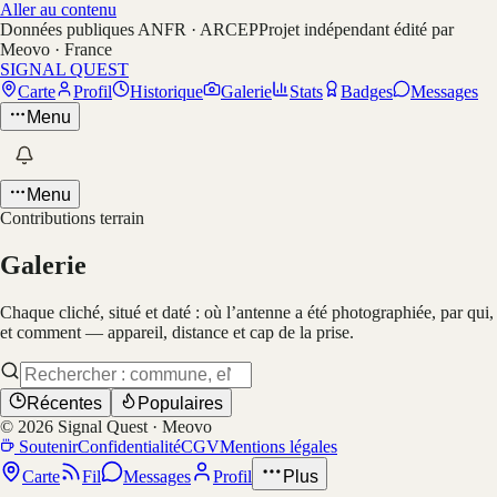
Aller au contenu
Données publiques ANFR · ARCEP
Projet indépendant édité par
Meovo · France
SIGNAL QUEST
Carte
Profil
Historique
Galerie
Stats
Badges
Messages
Menu
Menu
Contributions terrain
Galerie
Chaque cliché, situé et daté : où l’antenne a été photographiée, par qui,
et comment — appareil, distance et cap de la prise.
Récentes
Populaires
©
2026
Signal Quest · Meovo
Soutenir
Confidentialité
CGV
Mentions légales
Carte
Fil
Messages
Profil
Plus