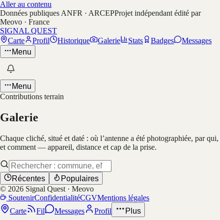
Aller au contenu
Données publiques ANFR · ARCEP
Projet indépendant édité par
Meovo · France
SIGNAL QUEST
Carte
Profil
Historique
Galerie
Stats
Badges
Messages
Menu
Menu
Contributions terrain
Galerie
Chaque cliché, situé et daté : où l’antenne a été photographiée, par qui,
et comment — appareil, distance et cap de la prise.
Récentes
Populaires
©
2026
Signal Quest · Meovo
Soutenir
Confidentialité
CGV
Mentions légales
Carte
Fil
Messages
Profil
Plus