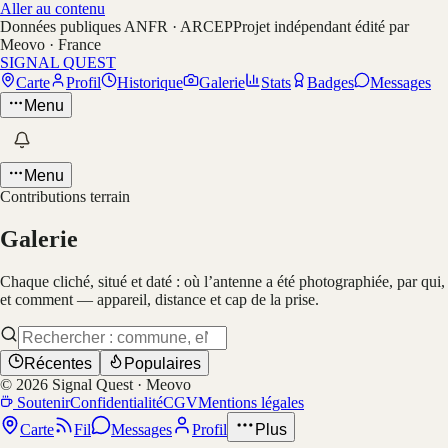
Aller au contenu
Données publiques ANFR · ARCEP
Projet indépendant édité par
Meovo · France
SIGNAL QUEST
Carte
Profil
Historique
Galerie
Stats
Badges
Messages
Menu
Menu
Contributions terrain
Galerie
Chaque cliché, situé et daté : où l’antenne a été photographiée, par qui,
et comment — appareil, distance et cap de la prise.
Récentes
Populaires
©
2026
Signal Quest · Meovo
Soutenir
Confidentialité
CGV
Mentions légales
Carte
Fil
Messages
Profil
Plus