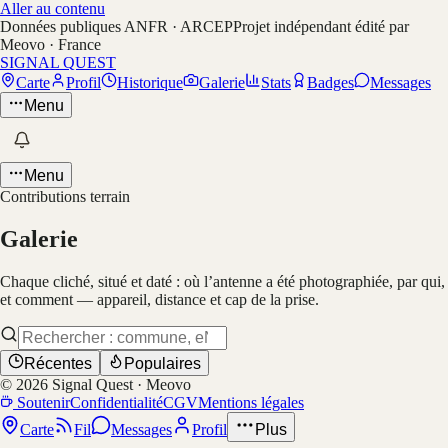
Aller au contenu
Données publiques ANFR · ARCEP
Projet indépendant édité par
Meovo · France
SIGNAL QUEST
Carte
Profil
Historique
Galerie
Stats
Badges
Messages
Menu
Menu
Contributions terrain
Galerie
Chaque cliché, situé et daté : où l’antenne a été photographiée, par qui,
et comment — appareil, distance et cap de la prise.
Récentes
Populaires
©
2026
Signal Quest · Meovo
Soutenir
Confidentialité
CGV
Mentions légales
Carte
Fil
Messages
Profil
Plus