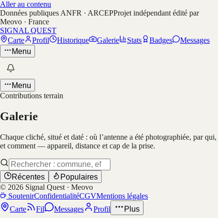
Aller au contenu
Données publiques ANFR · ARCEP
Projet indépendant édité par
Meovo · France
SIGNAL QUEST
Carte
Profil
Historique
Galerie
Stats
Badges
Messages
Menu
Menu
Contributions terrain
Galerie
Chaque cliché, situé et daté : où l’antenne a été photographiée, par qui,
et comment — appareil, distance et cap de la prise.
Récentes
Populaires
©
2026
Signal Quest · Meovo
Soutenir
Confidentialité
CGV
Mentions légales
Carte
Fil
Messages
Profil
Plus