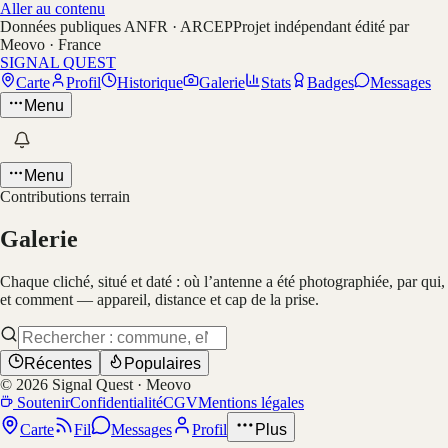
Aller au contenu
Données publiques ANFR · ARCEP
Projet indépendant édité par
Meovo · France
SIGNAL QUEST
Carte
Profil
Historique
Galerie
Stats
Badges
Messages
Menu
Menu
Contributions terrain
Galerie
Chaque cliché, situé et daté : où l’antenne a été photographiée, par qui,
et comment — appareil, distance et cap de la prise.
Récentes
Populaires
©
2026
Signal Quest · Meovo
Soutenir
Confidentialité
CGV
Mentions légales
Carte
Fil
Messages
Profil
Plus