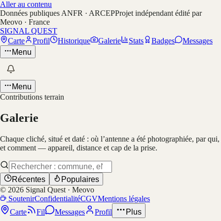
Aller au contenu
Données publiques ANFR · ARCEP
Projet indépendant édité par
Meovo · France
SIGNAL QUEST
Carte
Profil
Historique
Galerie
Stats
Badges
Messages
Menu
Menu
Contributions terrain
Galerie
Chaque cliché, situé et daté : où l’antenne a été photographiée, par qui,
et comment — appareil, distance et cap de la prise.
Récentes
Populaires
©
2026
Signal Quest · Meovo
Soutenir
Confidentialité
CGV
Mentions légales
Carte
Fil
Messages
Profil
Plus