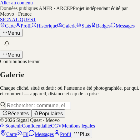
Aller au contenu
Données publiques ANFR · ARCEP
Projet indépendant édité par
Meovo · France
SIGNAL QUEST
Carte
Profil
Historique
Galerie
Stats
Badges
Messages
Menu
Menu
Contributions terrain
Galerie
Chaque cliché, situé et daté : où l’antenne a été photographiée, par qui,
et comment — appareil, distance et cap de la prise.
Récentes
Populaires
©
2026
Signal Quest · Meovo
Soutenir
Confidentialité
CGV
Mentions légales
Carte
Fil
Messages
Profil
Plus