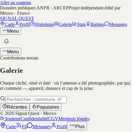
Aller au contenu
Données publiques ANFR · ARCEP
Projet indépendant édité par
Meovo · France
SIGNAL QUEST
Carte
Profil
Historique
Galerie
Stats
Badges
Messages
Menu
Menu
Contributions terrain
Galerie
Chaque cliché, situé et daté : où l’antenne a été photographiée, par qui,
et comment — appareil, distance et cap de la prise.
Récentes
Populaires
©
2026
Signal Quest · Meovo
Soutenir
Confidentialité
CGV
Mentions légales
Carte
Fil
Messages
Profil
Plus