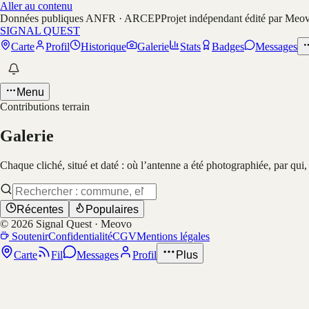
Aller au contenu
Données publiques ANFR · ARCEP
Projet indépendant édité par Meo
SIGNAL QUEST
Carte
Profil
Historique
Galerie
Stats
Badges
Messages
Menu
Contributions terrain
Galerie
Chaque cliché, situé et daté : où l’antenne a été photographiée, par qui
Récentes
Populaires
©
2026
Signal Quest · Meovo
Soutenir
Confidentialité
CGV
Mentions légales
Carte
Fil
Messages
Profil
Plus