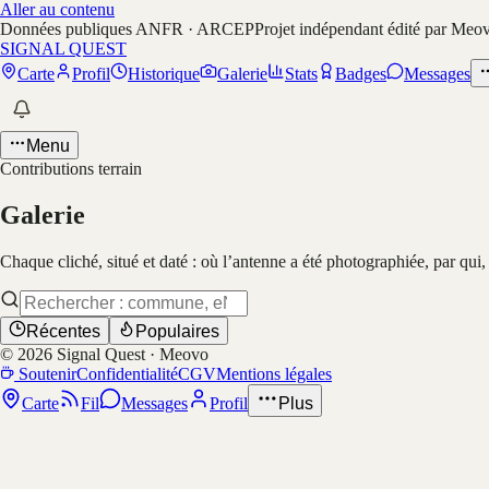
Aller au contenu
Données publiques ANFR · ARCEP
Projet indépendant édité par Meo
SIGNAL QUEST
Carte
Profil
Historique
Galerie
Stats
Badges
Messages
Menu
Contributions terrain
Galerie
Chaque cliché, situé et daté : où l’antenne a été photographiée, par qui
Récentes
Populaires
©
2026
Signal Quest · Meovo
Soutenir
Confidentialité
CGV
Mentions légales
Carte
Fil
Messages
Profil
Plus