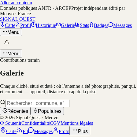
Aller au contenu
Données publiques ANFR · ARCEP
Projet indépendant édité par
Meovo · France
SIGNAL QUEST
Carte
Profil
Historique
Galerie
Stats
Badges
Messages
Menu
Menu
Contributions terrain
Galerie
Chaque cliché, situé et daté : où l’antenne a été photographiée, par qui,
et comment — appareil, distance et cap de la prise.
Récentes
Populaires
©
2026
Signal Quest · Meovo
Soutenir
Confidentialité
CGV
Mentions légales
Carte
Fil
Messages
Profil
Plus