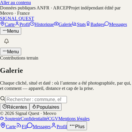
Aller au contenu
Données publiques ANFR · ARCEP
Projet indépendant édité par
Meovo · France
SIGNAL QUEST
Carte
Profil
Historique
Galerie
Stats
Badges
Messages
Menu
Menu
Contributions terrain
Galerie
Chaque cliché, situé et daté : où l’antenne a été photographiée, par qui,
et comment — appareil, distance et cap de la prise.
Récentes
Populaires
©
2026
Signal Quest · Meovo
Soutenir
Confidentialité
CGV
Mentions légales
Carte
Fil
Messages
Profil
Plus