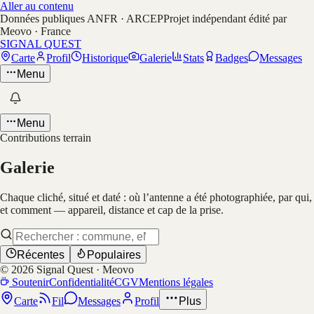
Aller au contenu
Données publiques ANFR · ARCEP
Projet indépendant édité par
Meovo · France
SIGNAL QUEST
Carte
Profil
Historique
Galerie
Stats
Badges
Messages
Menu
Menu
Contributions terrain
Galerie
Chaque cliché, situé et daté : où l’antenne a été photographiée, par qui,
et comment — appareil, distance et cap de la prise.
Récentes
Populaires
©
2026
Signal Quest · Meovo
Soutenir
Confidentialité
CGV
Mentions légales
Carte
Fil
Messages
Profil
Plus