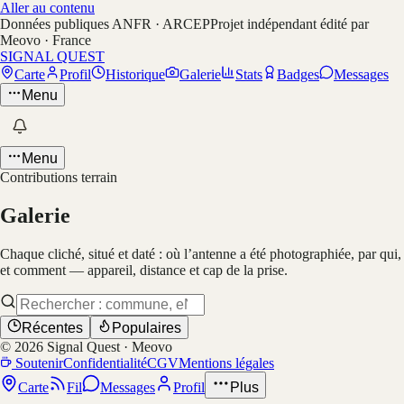
Aller au contenu
Données publiques ANFR · ARCEP
Projet indépendant édité par
Meovo · France
SIGNAL QUEST
Carte
Profil
Historique
Galerie
Stats
Badges
Messages
Menu
Menu
Contributions terrain
Galerie
Chaque cliché, situé et daté : où l’antenne a été photographiée, par qui,
et comment — appareil, distance et cap de la prise.
Récentes
Populaires
©
2026
Signal Quest · Meovo
Soutenir
Confidentialité
CGV
Mentions légales
Carte
Fil
Messages
Profil
Plus