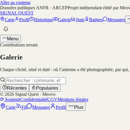
Aller au contenu
Données publiques ANFR · ARCEP
Projet indépendant édité par Meo
SIGNAL QUEST
Carte
Profil
Historique
Galerie
Stats
Badges
Messages
Menu
Contributions terrain
Galerie
Chaque cliché, situé et daté : où l’antenne a été photographiée, par qui
Récentes
Populaires
©
2026
Signal Quest · Meovo
Soutenir
Confidentialité
CGV
Mentions légales
Carte
Fil
Messages
Profil
Plus