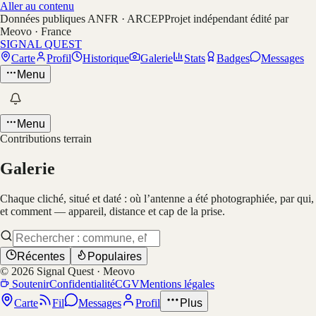
Aller au contenu
Données publiques ANFR · ARCEP
Projet indépendant édité par
Meovo · France
SIGNAL QUEST
Carte
Profil
Historique
Galerie
Stats
Badges
Messages
Menu
Menu
Contributions terrain
Galerie
Chaque cliché, situé et daté : où l’antenne a été photographiée, par qui,
et comment — appareil, distance et cap de la prise.
Récentes
Populaires
©
2026
Signal Quest · Meovo
Soutenir
Confidentialité
CGV
Mentions légales
Carte
Fil
Messages
Profil
Plus