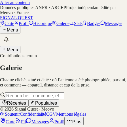
Aller au contenu
Données publiques ANFR · ARCEP
Projet indépendant édité par
Meovo · France
SIGNAL QUEST
Carte
Profil
Historique
Galerie
Stats
Badges
Messages
Menu
Menu
Contributions terrain
Galerie
Chaque cliché, situé et daté : où l’antenne a été photographiée, par qui,
et comment — appareil, distance et cap de la prise.
Récentes
Populaires
©
2026
Signal Quest · Meovo
Soutenir
Confidentialité
CGV
Mentions légales
Carte
Fil
Messages
Profil
Plus