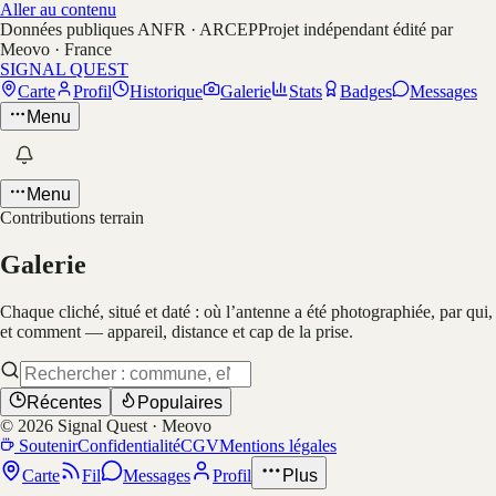
Aller au contenu
Données publiques ANFR · ARCEP
Projet indépendant édité par
Meovo · France
SIGNAL QUEST
Carte
Profil
Historique
Galerie
Stats
Badges
Messages
Menu
Menu
Contributions terrain
Galerie
Chaque cliché, situé et daté : où l’antenne a été photographiée, par qui,
et comment — appareil, distance et cap de la prise.
Récentes
Populaires
©
2026
Signal Quest · Meovo
Soutenir
Confidentialité
CGV
Mentions légales
Carte
Fil
Messages
Profil
Plus