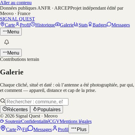
Aller au contenu
Données publiques ANFR · ARCEP
Projet indépendant édité par
Meovo · France
SIGNAL QUEST
Carte
Profil
Historique
Galerie
Stats
Badges
Messages
Menu
Menu
Contributions terrain
Galerie
Chaque cliché, situé et daté : où l’antenne a été photographiée, par qui,
et comment — appareil, distance et cap de la prise.
Récentes
Populaires
©
2026
Signal Quest · Meovo
Soutenir
Confidentialité
CGV
Mentions légales
Carte
Fil
Messages
Profil
Plus