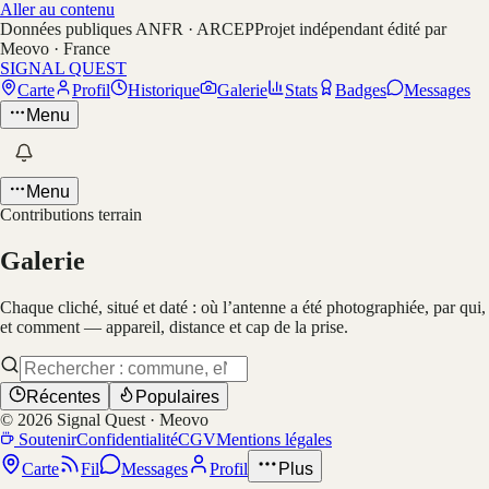
Aller au contenu
Données publiques ANFR · ARCEP
Projet indépendant édité par
Meovo · France
SIGNAL QUEST
Carte
Profil
Historique
Galerie
Stats
Badges
Messages
Menu
Menu
Contributions terrain
Galerie
Chaque cliché, situé et daté : où l’antenne a été photographiée, par qui,
et comment — appareil, distance et cap de la prise.
Récentes
Populaires
©
2026
Signal Quest · Meovo
Soutenir
Confidentialité
CGV
Mentions légales
Carte
Fil
Messages
Profil
Plus