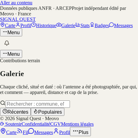
Aller au contenu
Données publiques ANFR · ARCEP
Projet indépendant édité par
Meovo · France
SIGNAL QUEST
Carte
Profil
Historique
Galerie
Stats
Badges
Messages
Menu
Menu
Contributions terrain
Galerie
Chaque cliché, situé et daté : où l’antenne a été photographiée, par qui,
et comment — appareil, distance et cap de la prise.
Récentes
Populaires
©
2026
Signal Quest · Meovo
Soutenir
Confidentialité
CGV
Mentions légales
Carte
Fil
Messages
Profil
Plus