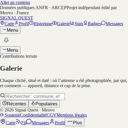
Aller au contenu
Données publiques ANFR · ARCEP
Projet indépendant édité par
Meovo · France
SIGNAL QUEST
Carte
Profil
Historique
Galerie
Stats
Badges
Messages
Menu
Menu
Contributions terrain
Galerie
Chaque cliché, situé et daté : où l’antenne a été photographiée, par qui,
et comment — appareil, distance et cap de la prise.
Récentes
Populaires
©
2026
Signal Quest · Meovo
Soutenir
Confidentialité
CGV
Mentions légales
Carte
Fil
Messages
Profil
Plus