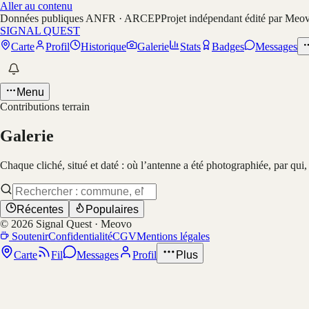
Aller au contenu
Données publiques ANFR · ARCEP
Projet indépendant édité par Meo
SIGNAL QUEST
Carte
Profil
Historique
Galerie
Stats
Badges
Messages
Menu
Contributions terrain
Galerie
Chaque cliché, situé et daté : où l’antenne a été photographiée, par qui
Récentes
Populaires
©
2026
Signal Quest · Meovo
Soutenir
Confidentialité
CGV
Mentions légales
Carte
Fil
Messages
Profil
Plus