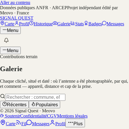
Aller au contenu
Données publiques ANFR · ARCEP
Projet indépendant édité par
Meovo · France
SIGNAL QUEST
Carte
Profil
Historique
Galerie
Stats
Badges
Messages
Menu
Menu
Contributions terrain
Galerie
Chaque cliché, situé et daté : où l’antenne a été photographiée, par qui,
et comment — appareil, distance et cap de la prise.
Récentes
Populaires
©
2026
Signal Quest · Meovo
Soutenir
Confidentialité
CGV
Mentions légales
Carte
Fil
Messages
Profil
Plus