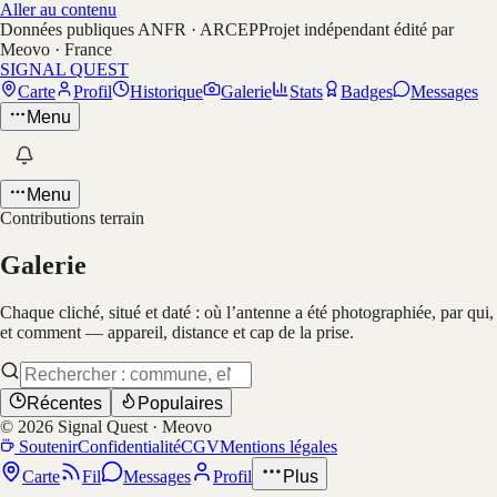
Aller au contenu
Données publiques ANFR · ARCEP
Projet indépendant édité par
Meovo · France
SIGNAL QUEST
Carte
Profil
Historique
Galerie
Stats
Badges
Messages
Menu
Menu
Contributions terrain
Galerie
Chaque cliché, situé et daté : où l’antenne a été photographiée, par qui,
et comment — appareil, distance et cap de la prise.
Récentes
Populaires
©
2026
Signal Quest · Meovo
Soutenir
Confidentialité
CGV
Mentions légales
Carte
Fil
Messages
Profil
Plus