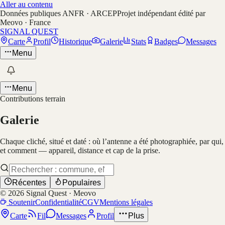
Aller au contenu
Données publiques ANFR · ARCEP
Projet indépendant édité par
Meovo · France
SIGNAL QUEST
Carte
Profil
Historique
Galerie
Stats
Badges
Messages
Menu
Menu
Contributions terrain
Galerie
Chaque cliché, situé et daté : où l’antenne a été photographiée, par qui,
et comment — appareil, distance et cap de la prise.
Récentes
Populaires
©
2026
Signal Quest · Meovo
Soutenir
Confidentialité
CGV
Mentions légales
Carte
Fil
Messages
Profil
Plus