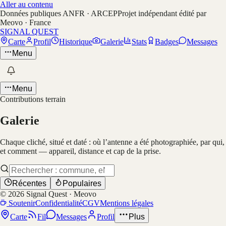
Aller au contenu
Données publiques ANFR · ARCEP
Projet indépendant édité par
Meovo · France
SIGNAL QUEST
Carte
Profil
Historique
Galerie
Stats
Badges
Messages
Menu
Menu
Contributions terrain
Galerie
Chaque cliché, situé et daté : où l’antenne a été photographiée, par qui,
et comment — appareil, distance et cap de la prise.
Récentes
Populaires
©
2026
Signal Quest · Meovo
Soutenir
Confidentialité
CGV
Mentions légales
Carte
Fil
Messages
Profil
Plus