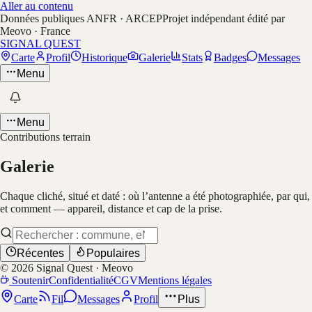
Aller au contenu
Données publiques ANFR · ARCEP
Projet indépendant édité par
Meovo · France
SIGNAL QUEST
Carte
Profil
Historique
Galerie
Stats
Badges
Messages
Menu
Menu
Contributions terrain
Galerie
Chaque cliché, situé et daté : où l’antenne a été photographiée, par qui,
et comment — appareil, distance et cap de la prise.
Récentes
Populaires
©
2026
Signal Quest · Meovo
Soutenir
Confidentialité
CGV
Mentions légales
Carte
Fil
Messages
Profil
Plus