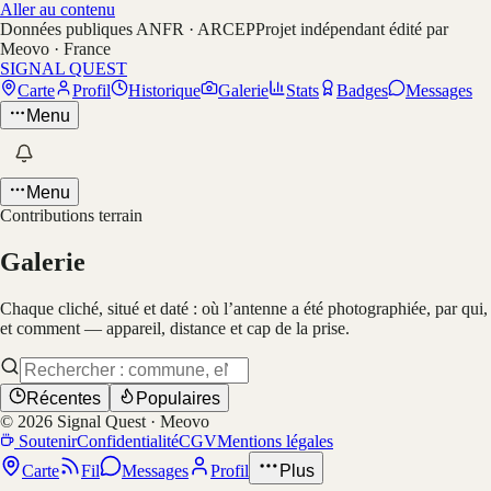
Aller au contenu
Données publiques ANFR · ARCEP
Projet indépendant édité par
Meovo · France
SIGNAL QUEST
Carte
Profil
Historique
Galerie
Stats
Badges
Messages
Menu
Menu
Contributions terrain
Galerie
Chaque cliché, situé et daté : où l’antenne a été photographiée, par qui,
et comment — appareil, distance et cap de la prise.
Récentes
Populaires
©
2026
Signal Quest · Meovo
Soutenir
Confidentialité
CGV
Mentions légales
Carte
Fil
Messages
Profil
Plus