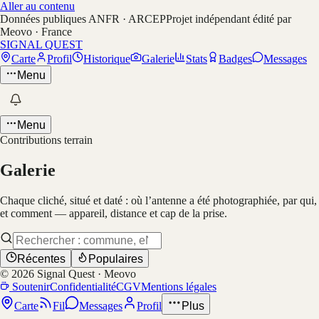
Aller au contenu
Données publiques ANFR · ARCEP
Projet indépendant édité par
Meovo · France
SIGNAL QUEST
Carte
Profil
Historique
Galerie
Stats
Badges
Messages
Menu
Menu
Contributions terrain
Galerie
Chaque cliché, situé et daté : où l’antenne a été photographiée, par qui,
et comment — appareil, distance et cap de la prise.
Récentes
Populaires
©
2026
Signal Quest · Meovo
Soutenir
Confidentialité
CGV
Mentions légales
Carte
Fil
Messages
Profil
Plus