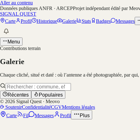
Aller au contenu
Données publiques ANFR · ARCEP
Projet indépendant édité par Meo
SIGNAL QUEST
Carte
Profil
Historique
Galerie
Stats
Badges
Messages
Menu
Contributions terrain
Galerie
Chaque cliché, situé et daté : où l’antenne a été photographiée, par qui
Récentes
Populaires
©
2026
Signal Quest · Meovo
Soutenir
Confidentialité
CGV
Mentions légales
Carte
Fil
Messages
Profil
Plus