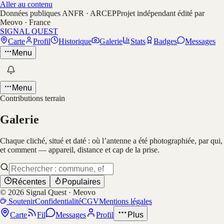
Aller au contenu
Données publiques ANFR · ARCEP
Projet indépendant édité par
Meovo · France
SIGNAL QUEST
Carte
Profil
Historique
Galerie
Stats
Badges
Messages
Menu
Menu
Contributions terrain
Galerie
Chaque cliché, situé et daté : où l’antenne a été photographiée, par qui,
et comment — appareil, distance et cap de la prise.
Récentes
Populaires
©
2026
Signal Quest · Meovo
Soutenir
Confidentialité
CGV
Mentions légales
Carte
Fil
Messages
Profil
Plus