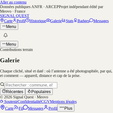
Aller au contenu
Données publiques ANFR · ARCEP
Projet indépendant édité par
Meovo · France
SIGNAL QUEST
Carte
Profil
Historique
Galerie
Stats
Badges
Messages
Menu
Menu
Contributions terrain
Galerie
Chaque cliché, situé et daté : où l’antenne a été photographiée, par qui,
et comment — appareil, distance et cap de la prise.
Récentes
Populaires
©
2026
Signal Quest · Meovo
Soutenir
Confidentialité
CGV
Mentions légales
Carte
Fil
Messages
Profil
Plus