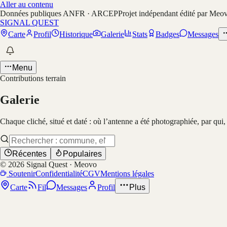
Aller au contenu
Données publiques ANFR · ARCEP
Projet indépendant édité par Meo
SIGNAL QUEST
Carte
Profil
Historique
Galerie
Stats
Badges
Messages
Menu
Contributions terrain
Galerie
Chaque cliché, situé et daté : où l’antenne a été photographiée, par qui
Récentes
Populaires
©
2026
Signal Quest · Meovo
Soutenir
Confidentialité
CGV
Mentions légales
Carte
Fil
Messages
Profil
Plus