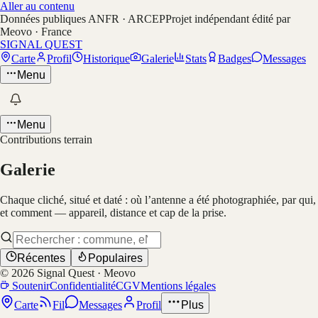
Aller au contenu
Données publiques ANFR · ARCEP
Projet indépendant édité par
Meovo · France
SIGNAL QUEST
Carte
Profil
Historique
Galerie
Stats
Badges
Messages
Menu
Menu
Contributions terrain
Galerie
Chaque cliché, situé et daté : où l’antenne a été photographiée, par qui,
et comment — appareil, distance et cap de la prise.
Récentes
Populaires
©
2026
Signal Quest · Meovo
Soutenir
Confidentialité
CGV
Mentions légales
Carte
Fil
Messages
Profil
Plus