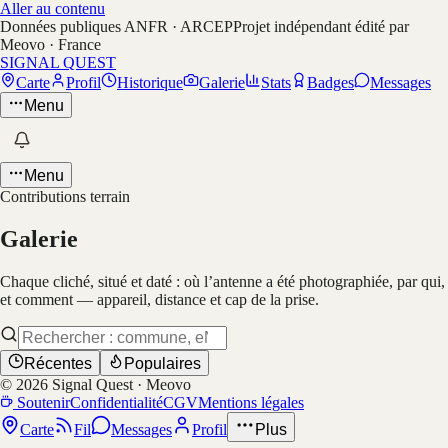
Aller au contenu
Données publiques ANFR · ARCEP
Projet indépendant édité par
Meovo · France
SIGNAL QUEST
Carte
Profil
Historique
Galerie
Stats
Badges
Messages
Menu
Menu
Contributions terrain
Galerie
Chaque cliché, situé et daté : où l’antenne a été photographiée, par qui,
et comment — appareil, distance et cap de la prise.
Récentes
Populaires
©
2026
Signal Quest · Meovo
Soutenir
Confidentialité
CGV
Mentions légales
Carte
Fil
Messages
Profil
Plus