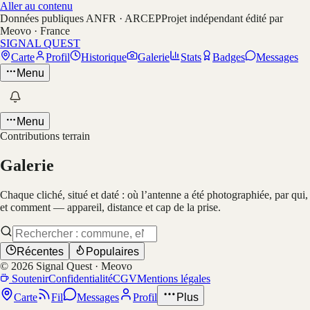
Aller au contenu
Données publiques ANFR · ARCEP
Projet indépendant édité par
Meovo · France
SIGNAL QUEST
Carte
Profil
Historique
Galerie
Stats
Badges
Messages
Menu
Menu
Contributions terrain
Galerie
Chaque cliché, situé et daté : où l’antenne a été photographiée, par qui,
et comment — appareil, distance et cap de la prise.
Récentes
Populaires
©
2026
Signal Quest · Meovo
Soutenir
Confidentialité
CGV
Mentions légales
Carte
Fil
Messages
Profil
Plus