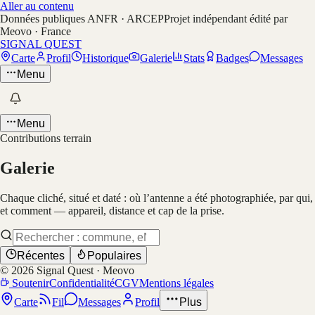
Aller au contenu
Données publiques ANFR · ARCEP
Projet indépendant édité par
Meovo · France
SIGNAL QUEST
Carte
Profil
Historique
Galerie
Stats
Badges
Messages
Menu
Menu
Contributions terrain
Galerie
Chaque cliché, situé et daté : où l’antenne a été photographiée, par qui,
et comment — appareil, distance et cap de la prise.
Récentes
Populaires
©
2026
Signal Quest · Meovo
Soutenir
Confidentialité
CGV
Mentions légales
Carte
Fil
Messages
Profil
Plus