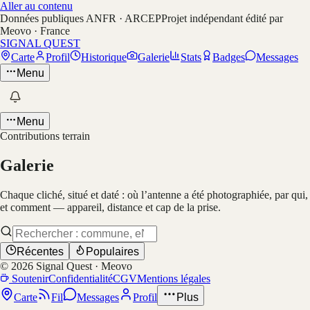
Aller au contenu
Données publiques ANFR · ARCEP
Projet indépendant édité par
Meovo · France
SIGNAL QUEST
Carte
Profil
Historique
Galerie
Stats
Badges
Messages
Menu
Menu
Contributions terrain
Galerie
Chaque cliché, situé et daté : où l’antenne a été photographiée, par qui,
et comment — appareil, distance et cap de la prise.
Récentes
Populaires
©
2026
Signal Quest · Meovo
Soutenir
Confidentialité
CGV
Mentions légales
Carte
Fil
Messages
Profil
Plus