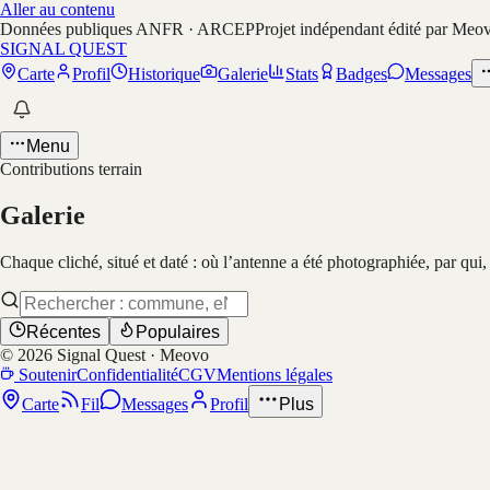
Aller au contenu
Données publiques ANFR · ARCEP
Projet indépendant édité par Meo
SIGNAL QUEST
Carte
Profil
Historique
Galerie
Stats
Badges
Messages
Menu
Contributions terrain
Galerie
Chaque cliché, situé et daté : où l’antenne a été photographiée, par qui
Récentes
Populaires
©
2026
Signal Quest · Meovo
Soutenir
Confidentialité
CGV
Mentions légales
Carte
Fil
Messages
Profil
Plus