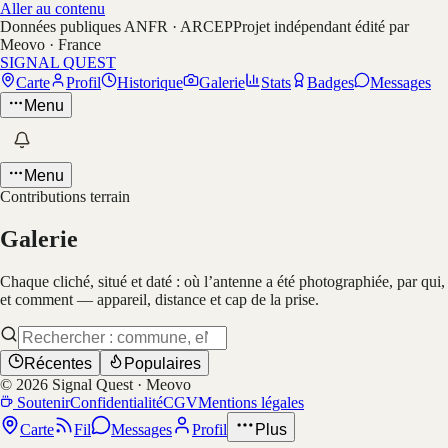
Aller au contenu
Données publiques ANFR · ARCEP
Projet indépendant édité par
Meovo · France
SIGNAL QUEST
Carte
Profil
Historique
Galerie
Stats
Badges
Messages
Menu
Menu
Contributions terrain
Galerie
Chaque cliché, situé et daté : où l’antenne a été photographiée, par qui,
et comment — appareil, distance et cap de la prise.
Récentes
Populaires
©
2026
Signal Quest · Meovo
Soutenir
Confidentialité
CGV
Mentions légales
Carte
Fil
Messages
Profil
Plus