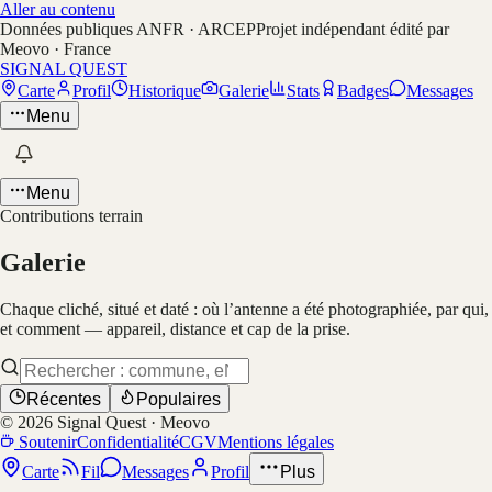
Aller au contenu
Données publiques ANFR · ARCEP
Projet indépendant édité par
Meovo · France
SIGNAL QUEST
Carte
Profil
Historique
Galerie
Stats
Badges
Messages
Menu
Menu
Contributions terrain
Galerie
Chaque cliché, situé et daté : où l’antenne a été photographiée, par qui,
et comment — appareil, distance et cap de la prise.
Récentes
Populaires
©
2026
Signal Quest · Meovo
Soutenir
Confidentialité
CGV
Mentions légales
Carte
Fil
Messages
Profil
Plus