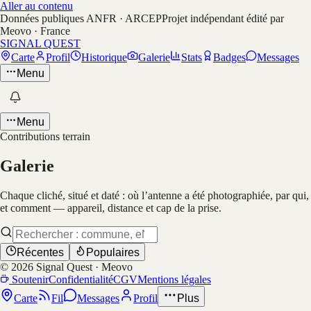
Aller au contenu
Données publiques ANFR · ARCEP
Projet indépendant édité par
Meovo · France
SIGNAL QUEST
Carte
Profil
Historique
Galerie
Stats
Badges
Messages
Menu
Menu
Contributions terrain
Galerie
Chaque cliché, situé et daté : où l’antenne a été photographiée, par qui,
et comment — appareil, distance et cap de la prise.
Récentes
Populaires
©
2026
Signal Quest · Meovo
Soutenir
Confidentialité
CGV
Mentions légales
Carte
Fil
Messages
Profil
Plus